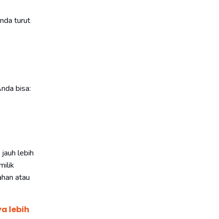
nda turut
Anda bisa:
 jauh lebih
milik
ahan atau
a lebih