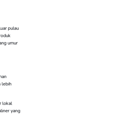
luar pulau
produk
jang umur
uhan
 lebih
 lokal
liner yang