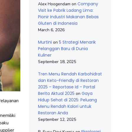
Company
Alex Hoogendam
on
Visit ke Pabrik Ladang Lima:
Pionir Industri Makanan Bebas
Gluten di Indonesia
March 6, 2026
Murtini
5 Strategi Menarik
on
Pelanggan Baru di Dunia
Kuliner
September 18, 2025
Tren Menu Rendah Karbohidrat
dan Keto-Friendly di Restoran
2025 – Reportase Id – Portal
Berita Aktual 2025
Gaya
on
Hidup Sehat di 2025: Peluang
Pelayanan
Menu Rendah Kalori untuk
Restoran Anda
emiliki
September 12, 2025
baku
supplier
Eksplorasi
R. Susy Devi Kurnia
on