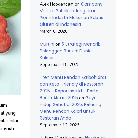
Company
Alex Hoogendam
on
Visit ke Pabrik Ladang Lima:
Pionir Industri Makanan Bebas
Gluten di Indonesia
March 6, 2026
Murtini
5 Strategi Menarik
on
Pelanggan Baru di Dunia
Kuliner
September 18, 2025
Tren Menu Rendah Karbohidrat
dan Keto-Friendly di Restoran
2025 – Reportase Id – Portal
Berita Aktual 2025
Gaya
on
Hidup Sehat di 2025: Peluang
slim
Menu Rendah Kalori untuk
bal yang
Restoran Anda
lai-nilai
September 12, 2025
emenuhi
Eksplorasi
R. Susy Devi Kurnia
on