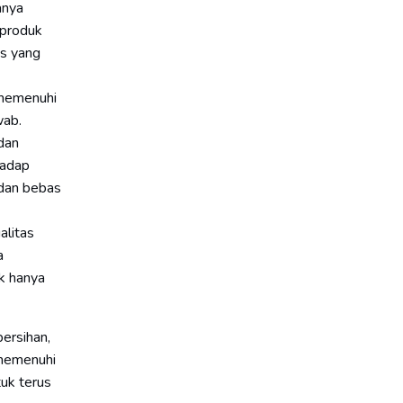
anya
 produk
is yang
 memenuhi
wab.
dan
hadap
 dan bebas
alitas
a
k hanya
bersihan,
 memenuhi
tuk terus