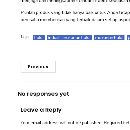
menjaga dan meningkatkan standar ini demi kepuasan
Pilihlah produk yang tidak hanya baik untuk Anda tetapi
berusaha memberikan yang terbaik dalam setiap aspek 
Tags:
halal
industri makanan halal
makanan halal
p
Previous
No responses yet
Leave a Reply
Your email address will not be published.
Required fie