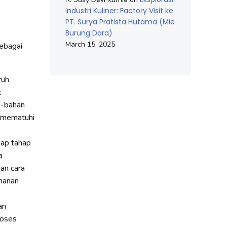
Industri Kuliner: Factory Visit ke
PT. Surya Pratista Hutama (Mie
Burung Dara)
March 15, 2025
sebagai
ruh
k
n-bahan
i mematuhi
iap tahap
a
an cara
amanan
an
roses