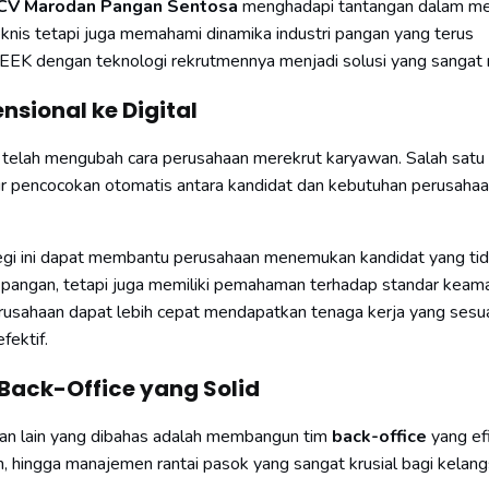
CV Marodan Pangan Sentosa
menghadapi tantangan dalam me
eknis tetapi juga memahami dinamika industri pangan yang terus
SEEK dengan teknologi rekrutmennya menjadi solusi yang sangat 
sional ke Digital
i telah mengubah cara perusahaan merekrut karyawan. Salah satu 
ur pencocokan otomatis antara kandidat dan kebutuhan perusahaa
tegi ini dapat membantu perusahaan menemukan kandidat yang ti
si pangan, tetapi juga memiliki pemahaman terhadap standar keam
erusahaan dapat lebih cepat mendapatkan tenaga kerja yang sesu
fektif.
ack-Office yang Solid
angan lain yang dibahas adalah membangun tim
back-office
yang efi
n, hingga manajemen rantai pasok yang sangat krusial bagi kelan