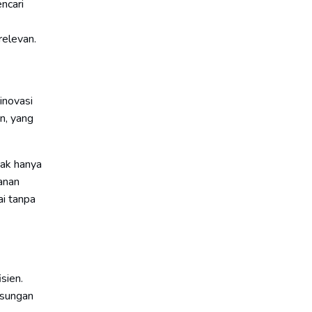
ncari
relevan.
inovasi
n, yang
dak hanya
anan
ai tanpa
sien.
gsungan