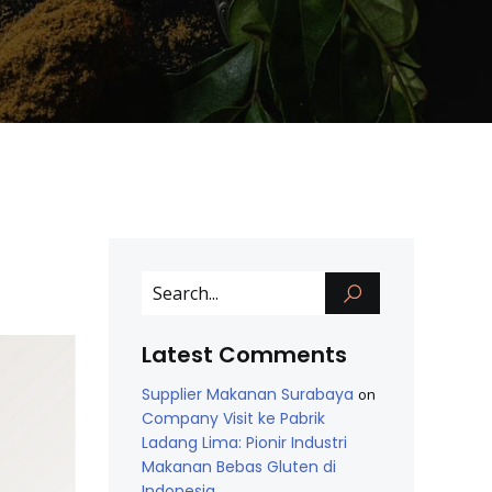
Latest Comments
Supplier Makanan Surabaya
on
Company Visit ke Pabrik
Ladang Lima: Pionir Industri
Makanan Bebas Gluten di
Indonesia