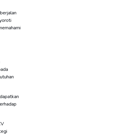
berjalan
yoroti
a memahami
u
pada
butuhan
ndapatkan
terhadap
CV
tegi