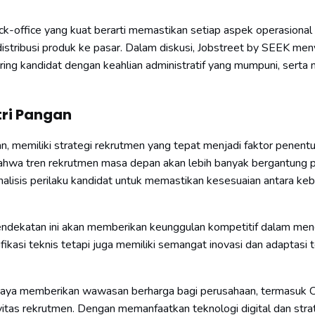
ack-office yang kuat berarti memastikan setiap aspek operasional 
distribusi produk ke pasar. Dalam diskusi, Jobstreet by SEEK men
ring kandidat dengan keahlian administratif yang mumpuni, sert
ri Pangan
, memiliki strategi rekrutmen yang tepat menjadi faktor penent
bahwa tren rekrutmen masa depan akan lebih banyak bergantung 
analisis perilaku kandidat untuk memastikan kesesuaian antara ke
endekatan ini akan memberikan keunggulan kompetitif dalam me
kasi teknis tetapi juga memiliki semangat inovasi dan adaptasi 
abaya memberikan wawasan berharga bagi perusahaan, termasuk 
tas rekrutmen. Dengan memanfaatkan teknologi digital dan stra