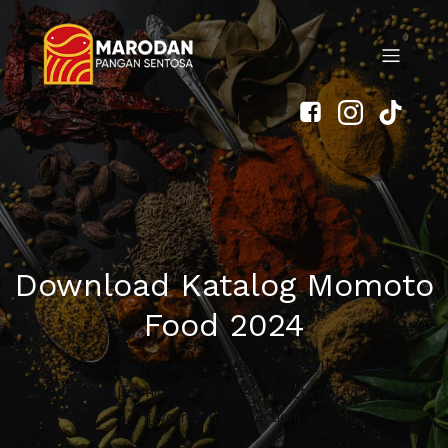
Download Katalog Momoto
Food 2024
[vc_section bully_section=”yes”][vc_row][vc_column]
[vc_wp_text][formidable id=2][/vc_wp_text][/vc_column]
[/vc_row][/vc_section]