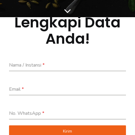
Lengkapi Data
Anda!
Nama / Instansi
*
Email
*
No. WhatsApp
*
Kirim