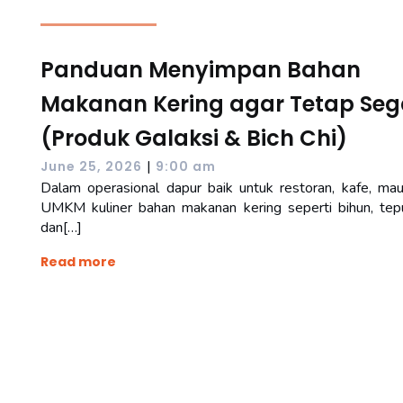
Panduan Menyimpan Bahan
Makanan Kering agar Tetap Seg
(Produk Galaksi & Bich Chi)
|
June 25, 2026
9:00 am
Dalam operasional dapur baik untuk restoran, kafe, ma
UMKM kuliner bahan makanan kering seperti bihun, tep
dan[…]
Read more