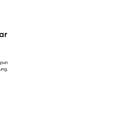
ar
upun
ung,