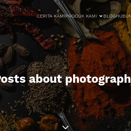
CERITA KAMI
PRODUK KAMI
BLOG
HUBUN
osts about photograp