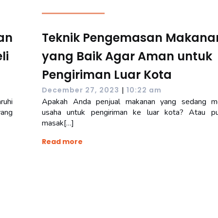
an
Teknik Pengemasan Makana
li
yang Baik Agar Aman untuk
Pengiriman Luar Kota
|
December 27, 2023
10:22 am
ruhi
Apakah Anda penjual makanan yang sedang me
yang
usaha untuk pengiriman ke luar kota? Atau p
masak[…]
Read more