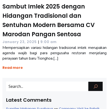
Sambut Imlek 2025 dengan
Hidangan Tradisional dan
Sentuhan Modern Bersama CV
Marodan Pangan Sentosa
|
January 23, 2025
9:00 am
Mempersiapkan variasi hidangan tradisional imlek merupakan
agenda wajib bagi para pengusaha restoran menjelang
perayaan tahun baru Tionghoa.[…]
Read more
Latest Comments
Supplier Makanan Surabaya
Company Visit ke Pabrik
on